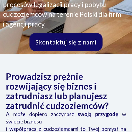
procesów legalizacji pracy i pobytu
cudzoziemców na terenie Polski dla firm
i agencji pracy.
Skontaktuj się z nami
Prowadzisz prężnie
rozwijający się biznes i
zatrudniasz lub planujesz
zatrudnić cudzoziemców?
A może dopiero zaczynasz
swoją przygodę
w
świecie biznesu
i współpraca z cudzoziemcami to Twój pomysł na