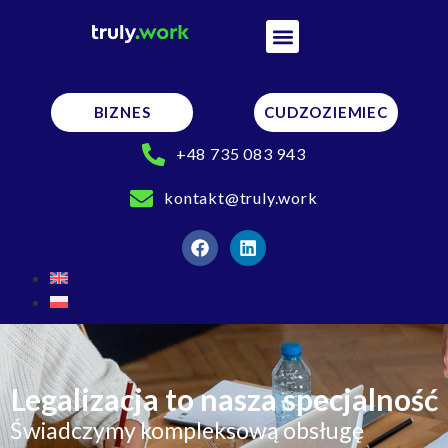
BIZNES
CUDZOZIEMIEC
+48 735 083 943
kontakt@truly.work
Legalizacja to nasza specjalność
Świadczymy kompleksową obsługę