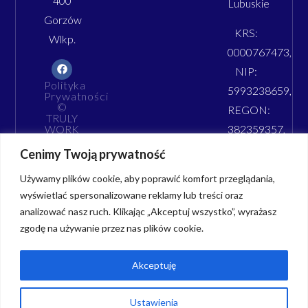
400
Lubuskie
Gorzów
KRS:
Wlkp.
0000767473,
NIP:
Polityka
5993238659,
Prywatności
©
REGON:
TRULY
WORK
382359357,
2026
Kapitał
Cenimy Twoją prywatność
zakł.:
Używamy plików cookie, aby poprawić komfort przeglądania,
100
wyświetlać spersonalizowane reklamy lub treści oraz
000zł
analizować nasz ruch. Klikając „Akceptuj wszystko”, wyrażasz
zgodę na używanie przez nas plików cookie.
Akceptuję
Ustawienia