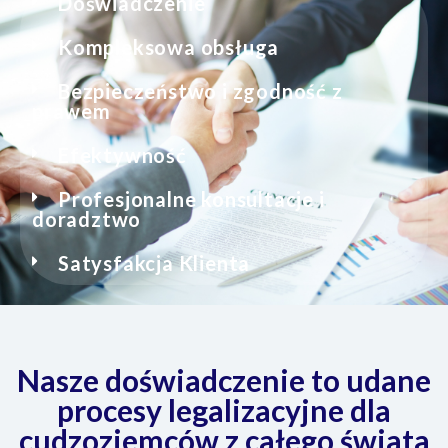
Doświadczenie
Kompleksowa obsługa
Bezpieczeństwo i zgodność z
prawem
Efektywność
Profesjonalne konsultacje i
doradztwo
Satysfakcja Klienta
Nasze doświadczenie to udane
procesy legalizacyjne dla
cudzoziemców z całego świata