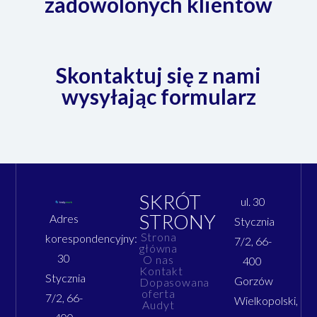
zadowolonych klientów
Skontaktuj się z nami
wysyłając formularz
SKRÓT
ul. 30
STRONY
Adres
Stycznia
Strona
korespondencyjny:
7/2, 66-
główna
30
O nas
400
Kontakt
Stycznia
Gorzów
Dopasowana
oferta
7/2, 66-
Wielkopolski,
Audyt