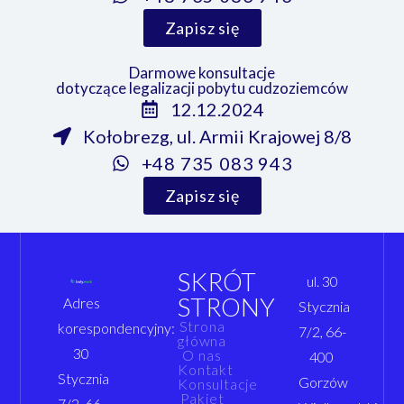
Zapisz się
Darmowe konsultacje
dotyczące legalizacji pobytu cudzoziemców
12.12.2024
Kołobrezg, ul. Armii Krajowej 8/8
+48 735 083 943
Zapisz się
SKRÓT
ul. 30
STRONY
Adres
Stycznia
Strona
korespondencyjny:
7/2, 66-
główna
30
O nas
400
Kontakt
Stycznia
Gorzów
Konsultacje
Pakiet
7/2, 66-